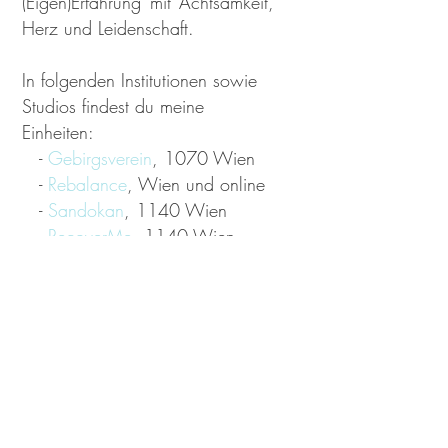
(Eigen)Erfahrung mit Achtsamkeit,
Herz und Leidenschaft.
In folgenden Institutionen sowie
Studios findest du meine
Einheiten:
-
Gebirgsv
erein
, 107
0
W
ien
-
Rebalance
, Wien und online
-
Sandokan
, 1140 Wien
-
RecoverMe
, 1140 Wien
-
mohil
, Wien
GK-Studio
,
Wien
-
Bei Interesse an deiner ganz
privaten Stunden bei dir zuhause
oder in meinem Studio im 5.
Bezirk freue ich mich auf eine
Nachricht von dir.