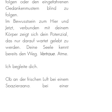
folgen oder den eingefahrenen
Gedankenmustern blind zu
folgen.
Im Bewusstsein zum Hier und
Jetzt, verbunden mit deinem
Körper zeigt sich dein Potenzial,
das nur darauf wartet gelebt zu
werden. Deine Seele kennt
bereits den Weg.
Vertraue
. Atme.
Ich begleite dich.
Ob an der frischen Luft bei einem
Spaziergang, bei einer
Wanderung oder in meinen
Studio im 5. Bezirk, bin ich für
dein Seelengespräch da. Ich
freue mich auf dich du schöne