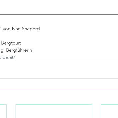
g" von Nan Sheperd
 Bergtour:
g, Bergführerin
ide.at/