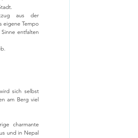
tadt. 
kzug aus der 
s eigene Tempo 
inne entfalten 
b. 
rd sich selbst 
n am Berg viel 
ige charmante 
s und in Nepal 