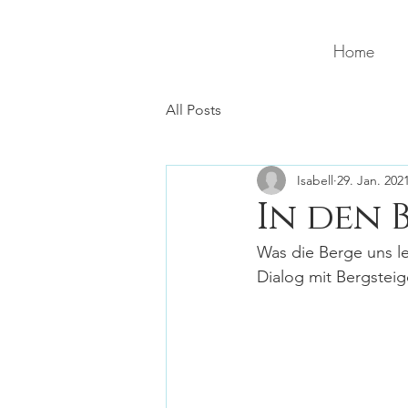
Home
All Posts
Isabell
29. Jan. 202
In den 
Was die Berge uns le
Dialog mit Bergstei