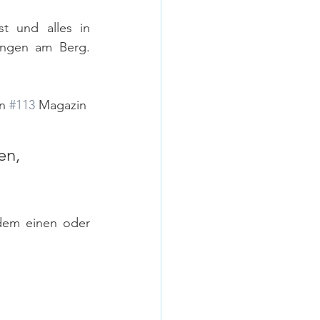
t und alles in 
ngen am Berg. 
n 
#113
 Magazin  
en, 
dem einen oder 