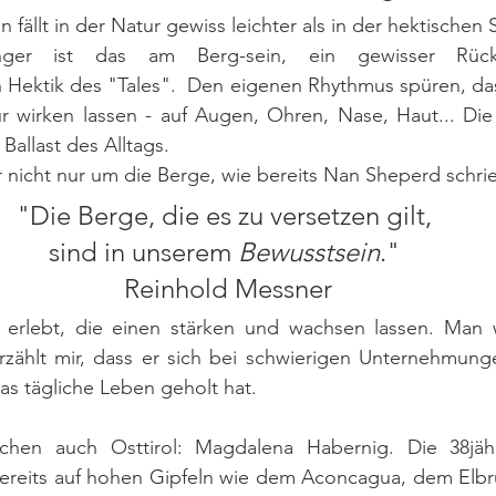
ällt in der Natur gewiss leichter als in der hektischen S
nger ist das am Berg-sein, ein gewisser Rüc
 Hektik des "Tales".  Den eigenen Rhythmus spüren, da
 wirken lassen - auf Augen, Ohren, Nase, Haut... Die S
 Ballast des Alltags.
ar nicht nur um die Berge, wie bereits Nan Sheperd schrie
"Die Berge, die es zu versetzen gilt, 
sind in unserem 
Bewusstsein
." 
Reinhold Messner
erlebt, die einen stärken und wachsen lassen. Man wi
rzählt mir, dass er sich bei schwierigen Unternehmunge
as tägliche Leben geholt hat. 
chen auch Osttirol: Magdalena Habernig. Die 38jähr
bereits auf hohen Gipfeln wie dem Aconcagua, dem Elbru