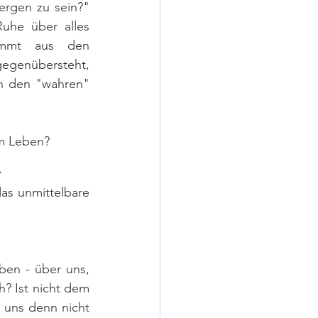
rgen zu sein?" 
he über alles 
immt aus den 
egenübersteht, 
h den "wahren" 
im Leben?
.
as unmittelbare 
en - über uns, 
? Ist nicht dem 
uns denn nicht 