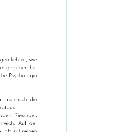
ntlich ist, wie 
em gegeben hat 
che Psychologin 
m man sich die 
rgtour.
ert Riesinger, 
reich. Auf der 
oft auf seinen 