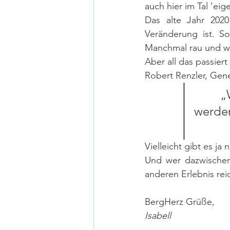
auch hier im Tal 'eig
Das alte Jahr 2020
Veränderung ist. S
Manchmal rau und wi
Aber all das passiert
Robert Renzler, Gene
„
werden
Vielleicht gibt es ja
Und wer dazwischen
anderen Erlebnis rei
BergHerz Grüße,
Isabell