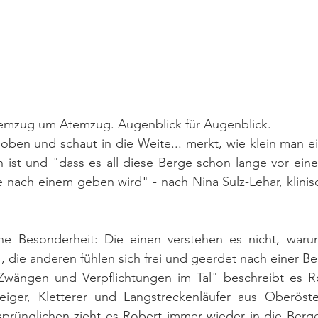
 Atemzug um Atemzug. Augenblick für Augenblick.
en und schaut in die Weite... merkt, wie klein man eige
st und "dass es all diese Berge schon lange vor ein
 nach einem geben wird" - nach Nina Sulz-Lehar, klinis
ne Besonderheit: Die einen verstehen es nicht, waru
 die anderen fühlen sich frei und geerdet nach einer Be
Zwängen und Verpflichtungen im Tal" beschreibt es Rob
teiger, Kletterer und Langstreckenläufer aus Oberöster
rünglichen zieht es Robert immer wieder in die Berge, 