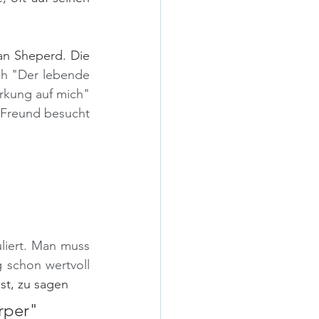
Vom Traunstein im Salzkammergut in die Cairngorms nach Schottland zu Nan Sheperd. Die 
ch "Der lebende 
rkung auf mich" 
 Freund besucht 
liert. Man muss 
schon wertvoll 
st, zu sagen
rper"