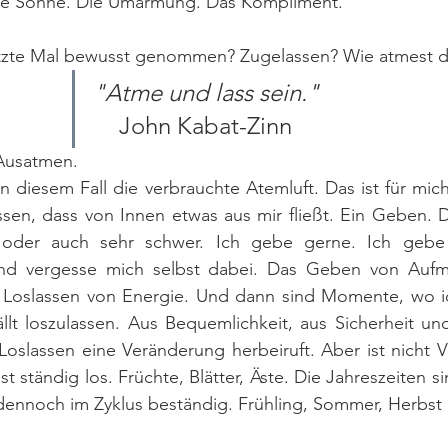
Die Sonne. Die Umarmung. Das Kompliment.
tzte Mal bewusst genommen? Zugelassen? Wie atmest d
"Atme und lass sein."
John Kabat-Zinn
usatmen. 
 in diesem Fall die verbrauchte Atemluft. Das ist für mic
assen, dass von Innen etwas aus mir fließt. Ein Geben.
n oder auch sehr schwer. Ich gebe gerne. Ich gebe v
nd vergesse mich selbst dabei. Das Geben von Aufme
 Loslassen von Energie. Und dann sind Momente, wo ic
llt loszulassen. Aus Bequemlichkeit, aus Sicherheit und 
Loslassen eine Veränderung herbeiruft. Aber ist nicht 
t ständig los. Früchte, Blätter, Äste. Die Jahreszeiten s
dennoch im Zyklus beständig. Frühling, Sommer, Herbst 