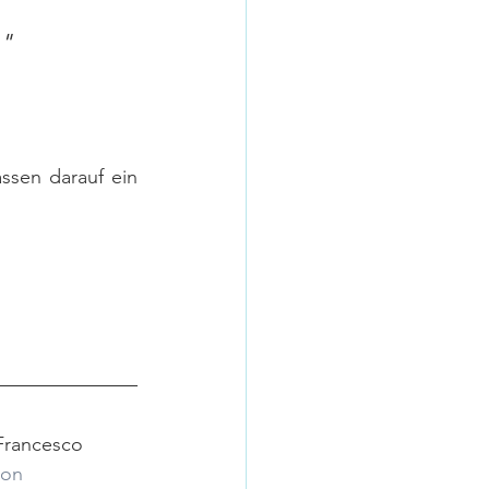
"
ssen darauf ein 
 Francesco
ion