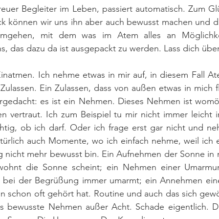
reuer Begleiter im Leben, passiert automatisch. Zum Gl
k können wir uns ihn aber auch bewusst machen und da
umgehen, mit dem was im Atem alles an Möglichkeit
, das dazu da ist ausgepackt zu werden. Lass dich übe
natmen. Ich nehme etwas in mir auf, in diesem Fall Ateml
ulassen. Ein Zulassen, dass von außen etwas in mich flie
gedacht: es ist ein Nehmen. Dieses Nehmen ist womög
n vertraut. Ich zum Beispiel tu mir nicht immer leicht
chtig, ob ich darf. Oder ich frage erst gar nicht und ne
türlich auch Momente, wo ich einfach nehme, weil ich 
 nicht mehr bewusst bin. Ein Aufnehmen der Sonne in 
ohnt die Sonne scheint; ein Nehmen einer Umarmung
 bei der Begrüßung immer umarmt; ein Annehmen eine
an schon oft gehört hat. Routine und auch das sich gew
das bewusste Nehmen außer Acht. Schade eigentlich. Den