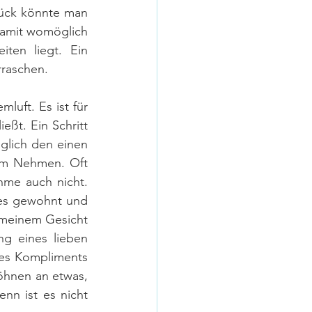
ück könnte man 
mit womöglich  
en liegt. Ein 
rraschen.
uft. Es ist für 
ßt. Ein Schritt 
lich den einen 
 im Nehmen. Oft 
hme auch nicht. 
es gewohnt und 
meinem Gesicht 
 eines lieben 
s Kompliments 
öhnen an etwas, 
n ist es nicht 